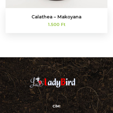
Calathea – Makoyana
1.500
Ft
CÍM: