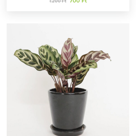
700
Ft
1.200
Ft