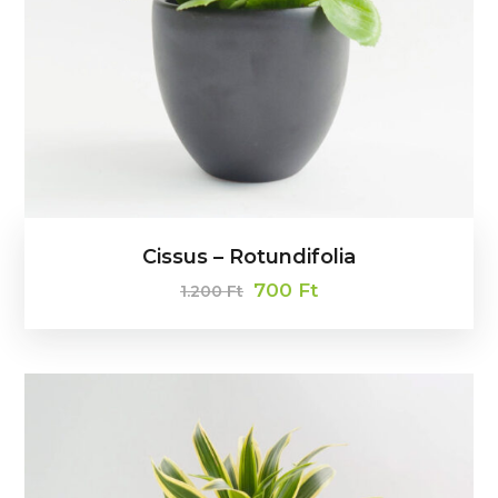
Cissus – Rotundifolia
700
Ft
1.200
Ft