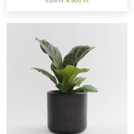
4.900
Ft
5.200
Ft