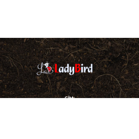
CÍM:
5700 Gyula
, Henyei utca
TELEFONSZÁM: