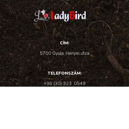
CÍM:
5700 Gyula
, Henyei utca
TELEFONSZÁM:
+36
(30
) 323 0549
E-MAIL:
info
@ladybirdfarm
.hu