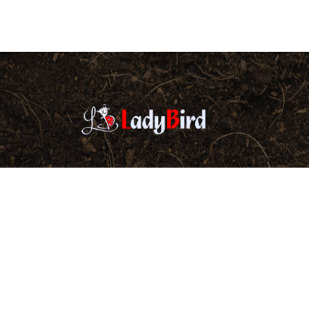
CÍM:
5700 Gyula
, Henyei utca
TELEFONSZÁM:
+36
(30
) 323 0549